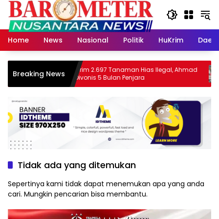
Langsung
ke
konten
Home
News
Nasional
Politik
HuKrim
Daer
Kirim 2.697 Tanaman Hias Ilegal, Ahmad
Ju
Breaking News
Divonis 5 Bulan Penjara
Gl
Pa
Tidak ada yang ditemukan
Sepertinya kami tidak dapat menemukan apa yang anda
cari. Mungkin pencarian bisa membantu.