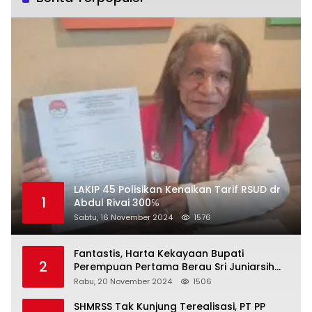
LAKIP 45 Polisikan Kenaikan Tarif RSUD dr
1
Abdul Rivai 300℅
Sabtu, 16 November 2024
1576
Fantastis, Harta Kekayaan Bupati
2
Perempuan Pertama Berau Sri Juniarsih
Mas Naik Rp20 Miliar Selama Menjabat
Rabu, 20 November 2024
1506
SHMRSS Tak Kunjung Terealisasi, PT PP