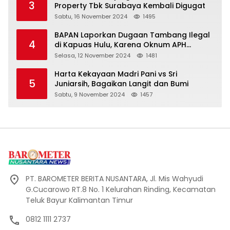
3
Property Tbk Surabaya Kembali Digugat
Sabtu, 16 November 2024
1495
BAPAN Laporkan Dugaan Tambang Ilegal
4
di Kapuas Hulu, Karena Oknum APH
Intimidasi Masyarakat
Selasa, 12 November 2024
1481
Harta Kekayaan Madri Pani vs Sri
5
Juniarsih, Bagaikan Langit dan Bumi
Sabtu, 9 November 2024
1457
PT. BAROMETER BERITA NUSANTARA, Jl. Mis Wahyudi
G.Cucarowo RT.8 No. 1 Kelurahan Rinding, Kecamatan
Teluk Bayur Kalimantan Timur
0812 1111 2737