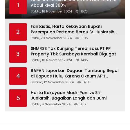
1
Abdul Rivai 300℅
Sabtu, 16 November 2024
1573
Fantastis, Harta Kekayaan Bupati
2
Perempuan Pertama Berau Sri Juniarsih
Mas Naik Rp20 Miliar Selama Menjabat
Rabu, 20 November 2024
1505
SHMRSS Tak Kunjung Terealisasi, PT PP
3
Property Tbk Surabaya Kembali Digugat
Sabtu, 16 November 2024
1495
BAPAN Laporkan Dugaan Tambang Ilegal
4
di Kapuas Hulu, Karena Oknum APH
Intimidasi Masyarakat
Selasa, 12 November 2024
1481
Harta Kekayaan Madri Pani vs Sri
5
Juniarsih, Bagaikan Langit dan Bumi
Sabtu, 9 November 2024
1457