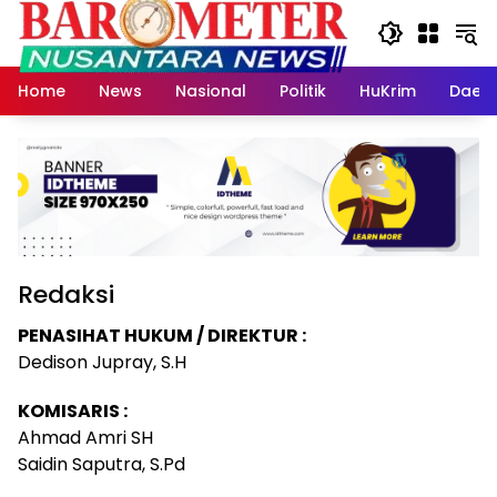
Langsung
ke
konten
Home
News
Nasional
Politik
HuKrim
Daer
Redaksi
PENASIHAT HUKUM / DIREKTUR :
Dedison Jupray, S.H
KOMISARIS :
Ahmad Amri SH
Saidin Saputra, S.Pd