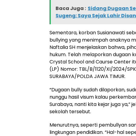
Baca Juga :
Sidang Dugaan Se
Sugeng: Saya Sejak Lahir Disa
Sementara, korban Susianawati seb
bullying yang menimpah anaknya m
Naftalia SH menjelaskan bahwa, pi
hukum. Telah melaporkan dugaan ka
Crystal School and Caurse Center it
(LP) Nomor: TBL/B/1120/XI/2024/S
SURABAYA/POLDA JAWA TIMUR.
“Dugaan bully sudah dilaporkan, sud
nunggu hasil visum kalau perkemba
Surabaya, nanti kita kejar juga ya,” j
sekolah tersebut.
Menurutnya, seperti pembullyan san
lingkungan pendidikan. “Hal-hal sep