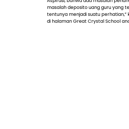
Aspirasi, bahwa ada masalah penah
masalah deposito uang guru yang telah
tentunya menjadi suatu perhatian,”
di halaman Great Crystal School an