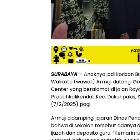
SURABAYA –
Anaknya jadi korban Bul
Walikota (wawali) Armuji datangi Gr
Center yang beralamat di jalan Raya
Pradahkalikendal, Kec. Dukuhpakis,
(7/2/2025) pagi.
Armuji didampingi jajaran Dinas Pe
bahwa di sekolah tersebut adanya
ijazah dan deposito guru. “Kemarin 