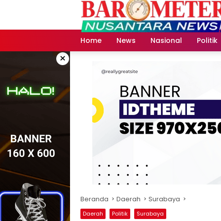
Langsung
ke
konten
Home
News
Nasional
Politik
×
Beranda
Daerah
Surabaya
Daerah
Politik
Surabaya