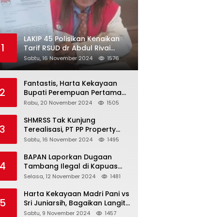
LAKIP 45 Polisikan Kenaikan
1
Tarif RSUD dr Abdul Rivai
300℅
Sabtu, 16 November 2024
1576
Fantastis, Harta Kekayaan
2
Bupati Perempuan Pertama
Berau Sri Juniarsih Mas Naik
Rabu, 20 November 2024
1505
Rp20 Miliar Selama Menjabat
SHMRSS Tak Kunjung
3
Terealisasi, PT PP Property
Tbk Surabaya Kembali
Sabtu, 16 November 2024
1495
Digugat
BAPAN Laporkan Dugaan
4
Tambang Ilegal di Kapuas
Hulu, Karena Oknum APH
Selasa, 12 November 2024
1481
Intimidasi Masyarakat
Harta Kekayaan Madri Pani vs
5
Sri Juniarsih, Bagaikan Langit
dan Bumi
Sabtu, 9 November 2024
1457