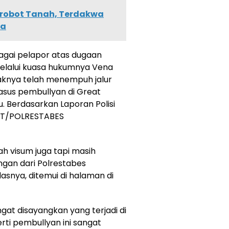
robot Tanah, Terdakwa
na
agai pelapor atas dugaan
elalui kuasa hukumnya Vena
haknya telah menempuh jalur
sus pembullyan di Great
u. Berdasarkan Laporan Polisi
PKT/POLRESTABES
ah visum juga tapi masih
ngan dari Polrestabes
elasnya, ditemui di halaman di
gat disayangkan yang terjadi di
erti pembullyan ini sangat