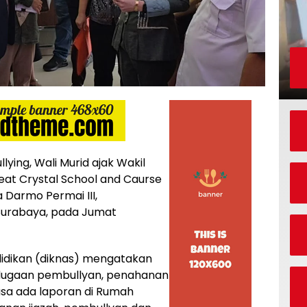
lying, Wali Murid ajak Wakil
eat Crystal School and Caurse
 Darmo Permai III,
 Surabaya, pada Jumat
ndidikan (diknas) mengatakan
 dugaan pembullyan, penahanan
lusa ada laporan di Rumah