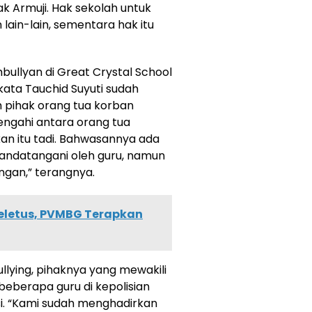
ak Armuji. Hak sekolah untuk
in-lain, sementara hak itu
bullyan di Great Crystal School
 kata Tauchid Suyuti sudah
um pihak orang tua korban
engahi antara orang tua
an itu tadi. Bahwasannya ada
tandatangani oleh guru, namun
ngan,” terangnya.
letus, PVMBG Terapkan
lying, pihaknya yang mewakili
eberapa guru di kepolisian
i. “Kami sudah menghadirkan