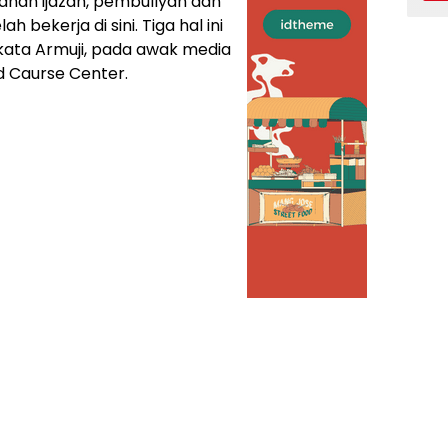
anan ijazah, pembullyan dan
 bekerja di sini. Tiga hal ini
 kata Armuji, pada awak media
d Caurse Center.