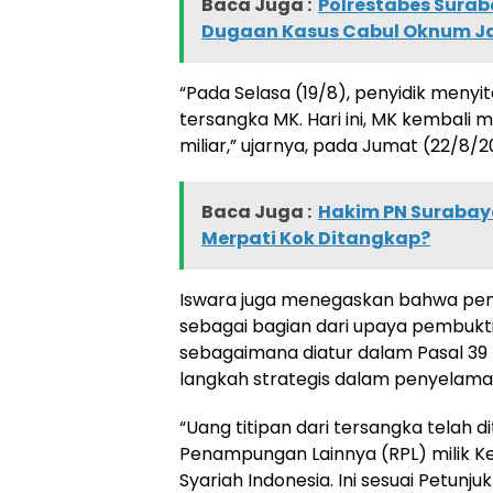
Baca Juga :
Polrestabes Sura
Dugaan Kasus Cabul Oknum J
“Pada Selasa (19/8), penyidik menyita
tersangka MK. Hari ini, MK kembali 
miliar,” ujarnya, pada Jumat (22/8/2
Baca Juga :
Hakim PN Surabay
Merpati Kok Ditangkap?
Iswara juga menegaskan bahwa peny
sebagai bagian dari upaya pembukti
sebagaimana diatur dalam Pasal 39
langkah strategis dalam penyelama
“Uang titipan dari tersangka telah 
Penampungan Lainnya (RPL) milik Ke
Syariah Indonesia. Ini sesuai Petunj