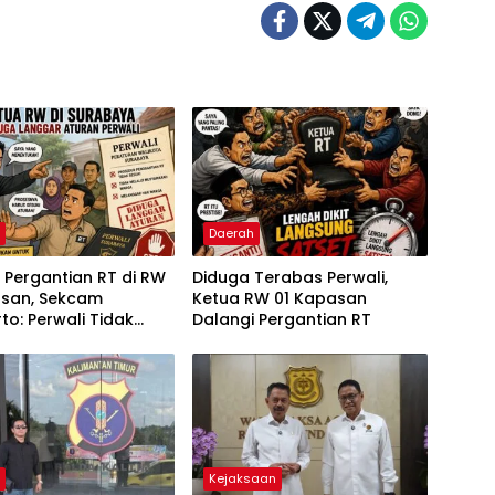
h
Daerah
 Pergantian RT di RW
Diduga Terabas Perwali,
asan, Sekcam
Ketua RW 01 Kapasan
to: Perwali Tidak
Dalangi Pergantian RT
ilanggar
h
Kejaksaan