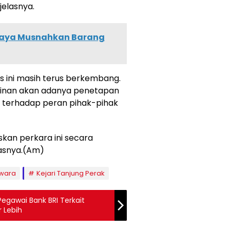
jelasnya.
baya Musnahkan Barang
s ini masih terus berkembang.
kinan akan adanya penetapan
n terhadap peran pihak-pihak
an perkara ini secara
kasnya.(Am)
swara
Kejari Tanjung Perak
egawai Bank BRI Terkait
r Lebih