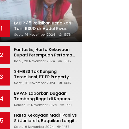
LAKIP 45 Polisikan Kenaikan
1
Tarif RSUD dr Abdul Rivai
300℅
Sabtu, 16 November 2024
1576
Fantastis, Harta Kekayaan
2
Bupati Perempuan Pertama
Berau Sri Juniarsih Mas Naik
Rabu, 20 November 2024
1505
Rp20 Miliar Selama Menjabat
SHMRSS Tak Kunjung
3
Terealisasi, PT PP Property
Tbk Surabaya Kembali
Sabtu, 16 November 2024
1495
Digugat
BAPAN Laporkan Dugaan
4
Tambang Ilegal di Kapuas
Hulu, Karena Oknum APH
Selasa, 12 November 2024
1481
Intimidasi Masyarakat
Harta Kekayaan Madri Pani vs
5
Sri Juniarsih, Bagaikan Langit
dan Bumi
Sabtu, 9 November 2024
1457