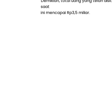
Demikian, total uang yang telah dis
saat
ini mencapai Rp3,5 miliar.