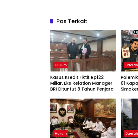
Pos Terkait
Hukum
Daera
Kasus Kredit Fiktif Rp122
Polemik
Miliar, Eks Relation Manager
01 Kap
BRI Dituntut 8 Tahun Penjara
Simoker
Boleh D
Hukum
Daera