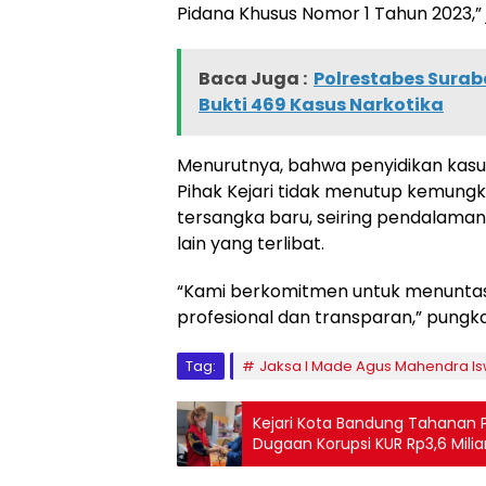
Pidana Khusus Nomor 1 Tahun 2023,” 
Baca Juga :
Polrestabes Sura
Bukti 469 Kasus Narkotika
Menurutnya, bahwa penyidikan kasu
Pihak Kejari tidak menutup kemung
tersangka baru, seiring pendalama
lain yang terlibat.
“Kami berkomitmen untuk menuntask
profesional dan transparan,” pung
Tag:
Jaksa I Made Agus Mahendra I
Kejari Kota Bandung Tahanan P
Dugaan Korupsi KUR Rp3,6 Milia