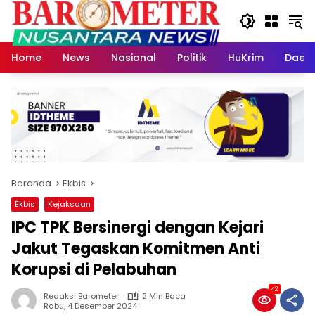
Langsung
ke
konten
Home
News
Nasional
Politik
HuKrim
Daer
Beranda
Ekbis
Ekbis
Kejaksaan
IPC TPK Bersinergi dengan Kejari
Jakut Tegaskan Komitmen Anti
Korupsi di Pelabuhan
42
Redaksi Barometer
2 Min Baca
Rabu, 4 Desember 2024