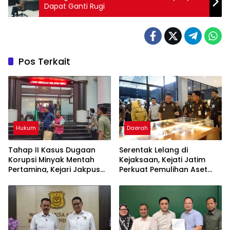
Dapat Ganti Rugi
Pos Terkait
Hukum
Daerah
Tahap II Kasus Dugaan
Serentak Lelang di
Korupsi Minyak Mentah
Kejaksaan, Kejati Jatim
Pertamina, Kejari Jakpus
Perkuat Pemulihan Aset
Terima 6 Tersangka
dan Pengembalian
Kerugian Negara