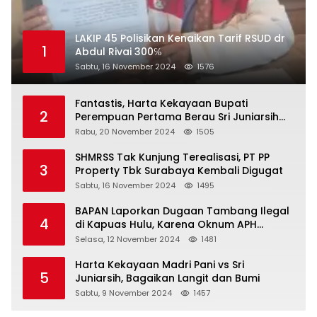
LAKIP 45 Polisikan Kenaikan Tarif RSUD dr
1
Abdul Rivai 300℅
Sabtu, 16 November 2024
1576
Fantastis, Harta Kekayaan Bupati
2
Perempuan Pertama Berau Sri Juniarsih
Mas Naik Rp20 Miliar Selama Menjabat
Rabu, 20 November 2024
1505
SHMRSS Tak Kunjung Terealisasi, PT PP
3
Property Tbk Surabaya Kembali Digugat
Sabtu, 16 November 2024
1495
BAPAN Laporkan Dugaan Tambang Ilegal
4
di Kapuas Hulu, Karena Oknum APH
Intimidasi Masyarakat
Selasa, 12 November 2024
1481
Harta Kekayaan Madri Pani vs Sri
5
Juniarsih, Bagaikan Langit dan Bumi
Sabtu, 9 November 2024
1457