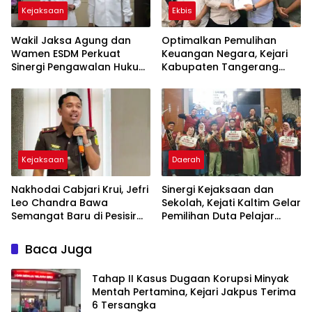
Kejaksaan
Ekbis
Wakil Jaksa Agung dan
Optimalkan Pemulihan
Wamen ESDM Perkuat
Keuangan Negara, Kejari
Sinergi Pengawalan Hukum
Kabupaten Tangerang
di Sektor Energi
Terima 80 SKK dari BPJS
Ketenagakerjaan
Kejaksaan
Daerah
Nakhodai Cabjari Krui, Jefri
Sinergi Kejaksaan dan
Leo Chandra Bawa
Sekolah, Kejati Kaltim Gelar
Semangat Baru di Pesisir
Pemilihan Duta Pelajar
Barat
Sadar Hukum di Berau
Baca Juga
Tahap II Kasus Dugaan Korupsi Minyak
Mentah Pertamina, Kejari Jakpus Terima
6 Tersangka