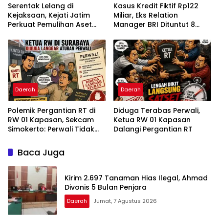
Serentak Lelang di
Kasus Kredit Fiktif Rp122
Kejaksaan, Kejati Jatim
Miliar, Eks Relation
Perkuat Pemulihan Aset
Manager BRI Dituntut 8
dan Pengembalian
Tahun Penjara
Kerugian Negara
Daerah
Daerah
Polemik Pergantian RT di
Diduga Terabas Perwali,
RW 01 Kapasan, Sekcam
Ketua RW 01 Kapasan
Simokerto: Perwali Tidak
Dalangi Pergantian RT
Boleh Dilanggar
Baca Juga
Kirim 2.697 Tanaman Hias Ilegal, Ahmad
Divonis 5 Bulan Penjara
Daerah
Jumat, 7 Agustus 2026