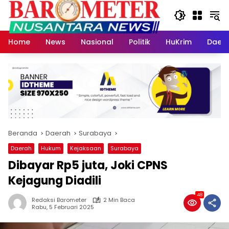
Langsung
ke
konten
Home
News
Nasional
Politik
HuKrim
Daer
Beranda
Daerah
Surabaya
Daerah
Hukum
Kejaksaan
Surabaya
Dibayar Rp5 juta, Joki CPNS
Kejagung Diadili
48
Redaksi Barometer
2 Min Baca
Rabu, 5 Februari 2025