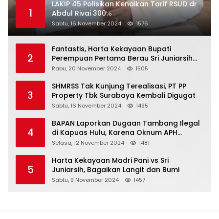
LAKIP 45 Polisikan Kenaikan Tarif RSUD dr
1
Abdul Rivai 300℅
Sabtu, 16 November 2024
1576
Fantastis, Harta Kekayaan Bupati
2
Perempuan Pertama Berau Sri Juniarsih
Mas Naik Rp20 Miliar Selama Menjabat
Rabu, 20 November 2024
1505
SHMRSS Tak Kunjung Terealisasi, PT PP
3
Property Tbk Surabaya Kembali Digugat
Sabtu, 16 November 2024
1495
BAPAN Laporkan Dugaan Tambang Ilegal
4
di Kapuas Hulu, Karena Oknum APH
Intimidasi Masyarakat
Selasa, 12 November 2024
1481
Harta Kekayaan Madri Pani vs Sri
5
Juniarsih, Bagaikan Langit dan Bumi
Sabtu, 9 November 2024
1457