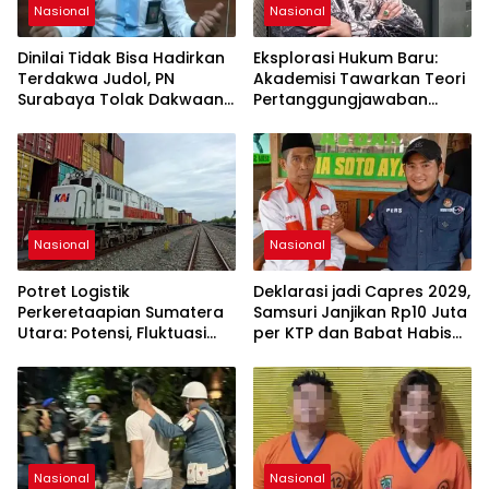
Nasional
Nasional
Dinilai Tidak Bisa Hadirkan
Eksplorasi Hukum Baru:
Terdakwa Judol, PN
Akademisi Tawarkan Teori
Surabaya Tolak Dakwaan
Pertanggungjawaban
Jaksa Robiatul
Pidana Integratif untuk
KUHP Nasional
Nasional
Nasional
Potret Logistik
Deklarasi jadi Capres 2029,
Perkeretaapian Sumatera
Samsuri Janjikan Rp10 Juta
Utara: Potensi, Fluktuasi
per KTP dan Babat Habis
Komoditas, dan
Mafia
Tantangan Struktural
Nasional
Nasional