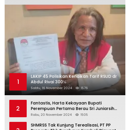
LAKIP 45 Polisikan Kenaikan Tarif RSUD dr
1
Abdul Rivai 300℅
Sabtu, 16 November 2024
1576
Fantastis, Harta Kekayaan Bupati
2
Perempuan Pertama Berau Sri Juniarsih
Mas Naik Rp20 Miliar Selama Menjabat
Rabu, 20 November 2024
1505
SHMRSS Tak Kunjung Terealisasi, PT PP