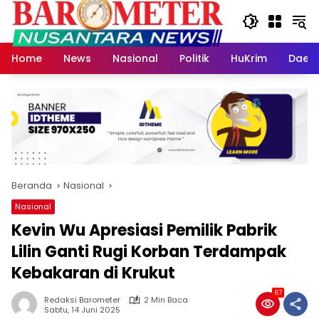
Langsung
ke
konten
Home
News
Nasional
Politik
HuKrim
Daer
Beranda
Nasional
Nasional
Kevin Wu Apresiasi Pemilik Pabrik
Lilin Ganti Rugi Korban Terdampak
Kebakaran di Krukut
67
Redaksi Barometer
2 Min Baca
Sabtu, 14 Juni 2025