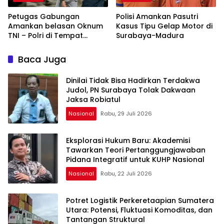
Petugas Gabungan
Polisi Amankan Pasutri
Amankan belasan Oknum
Kasus Tipu Gelap Motor di
TNI – Polri di Tempat
Surabaya-Madura
Hiburan Malam Surabaya
Baca Juga
Dinilai Tidak Bisa Hadirkan Terdakwa
Judol, PN Surabaya Tolak Dakwaan
Jaksa Robiatul
Nasional
Rabu, 29 Juli 2026
Eksplorasi Hukum Baru: Akademisi
Tawarkan Teori Pertanggungjawaban
Pidana Integratif untuk KUHP Nasional
Nasional
Rabu, 22 Juli 2026
Potret Logistik Perkeretaapian Sumatera
Utara: Potensi, Fluktuasi Komoditas, dan
Tantangan Struktural