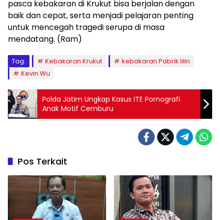
pasca kebakaran di Krukut bisa berjalan dengan
baik dan cepat, serta menjadi pelajaran penting
untuk mencegah tragedi serupa di masa
mendatang. (Ram)
Tag:
Kebakaran Krukut
kebakaran Pabrik lilin
Kevin Wu
Polda Jatim Ungkap Kasus ITE Pornografi
Anak Motif Cemburu
Pos Terkait