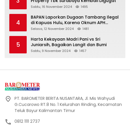
3
Property Tbk Surabaya Kembali Digugat
Sabtu, 16 November 2024
1495
BAPAN Laporkan Dugaan Tambang Ilegal
4
di Kapuas Hulu, Karena Oknum APH
Intimidasi Masyarakat
Selasa, 12 November 2024
1481
Harta Kekayaan Madri Pani vs Sri
5
Juniarsih, Bagaikan Langit dan Bumi
Sabtu, 9 November 2024
1457
PT. BAROMETER BERITA NUSANTARA, Jl. Mis Wahyudi
G.Cucarowo RT.8 No. 1 Kelurahan Rinding, Kecamatan
Teluk Bayur Kalimantan Timur
0812 1111 2737