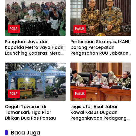
POLRI
Politik
Pangdam Jaya dan
Pertemuan Strategis, IKAHI
Kapolda Metro Jaya Hadiri
Dorong Percepatan
Launching Koperasi Merah
Pengesahan RUU Jabatan
Putih di Jakbar
Hakim
POLRI
Politik
Cegah Tawuran di
Legislator Asal Jabar
Tamansari, Tiga Pilar
Kawal Kasus Dugaan
Dirikan Dua Pos Pantau
Penganiayaan Pedagang
Es di Kemayoran
Baca Juga