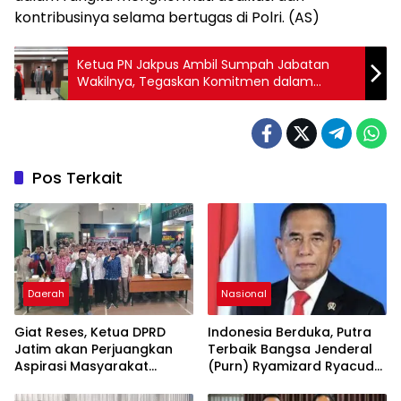
kontribusinya selama bertugas di Polri. (AS)
Ketua PN Jakpus Ambil Sumpah Jabatan
Wakilnya, Tegaskan Komitmen dalam
Penegakan Hukum
Pos Terkait
Daerah
Nasional
Giat Reses, Ketua DPRD
Indonesia Berduka, Putra
Jatim akan Perjuangkan
Terbaik Bangsa Jenderal
Aspirasi Masyarakat
(Purn) Ryamizard Ryacudu
Surabaya
Tutup Usia