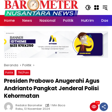
Langsung
ke
konten
Home
News
Nasional
Politik
HuKrim
Daer
Beranda
Politik
Politik
TNI/Polri
Presiden Prabowo Anugerahi Agus
Andrianto Pangkat Jenderal Polisi
Kehormatan
35
Redaksi Barometer
1 Min Baca
Rabu, 13 November 2024