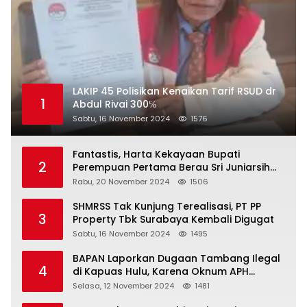
LAKIP 45 Polisikan Kenaikan Tarif RSUD dr
1
Abdul Rivai 300℅
Sabtu, 16 November 2024
1576
Fantastis, Harta Kekayaan Bupati
2
Perempuan Pertama Berau Sri Juniarsih
Mas Naik Rp20 Miliar Selama Menjabat
Rabu, 20 November 2024
1506
SHMRSS Tak Kunjung Terealisasi, PT PP
3
Property Tbk Surabaya Kembali Digugat
Sabtu, 16 November 2024
1495
BAPAN Laporkan Dugaan Tambang Ilegal
4
di Kapuas Hulu, Karena Oknum APH
Intimidasi Masyarakat
Selasa, 12 November 2024
1481