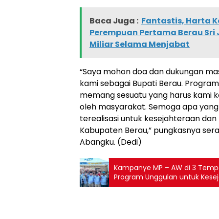
Baca Juga :
Fantastis, Harta 
Perempuan Pertama Berau Sri 
Miliar Selama Menjabat
“Saya mohon doa dan dukungan mas
kami sebagai Bupati Berau. Program k
memang sesuatu yang harus kami ke
oleh masyarakat. Semoga apa yang di
terealisasi untuk kesejahteraan da
Kabupaten Berau,” pungkasnya se
Abangku. (Dedi)
Kampanye MP – AW di 3 Tempat
Program Unggulan untuk Kesej