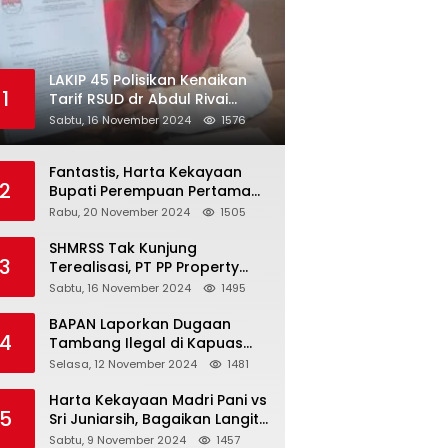
LAKIP 45 Polisikan Kenaikan
1
Tarif RSUD dr Abdul Rivai
300℅
Sabtu, 16 November 2024
1576
Fantastis, Harta Kekayaan
2
Bupati Perempuan Pertama
Berau Sri Juniarsih Mas Naik
Rabu, 20 November 2024
1505
Rp20 Miliar Selama Menjabat
SHMRSS Tak Kunjung
3
Terealisasi, PT PP Property
Tbk Surabaya Kembali
Sabtu, 16 November 2024
1495
Digugat
BAPAN Laporkan Dugaan
4
Tambang Ilegal di Kapuas
Hulu, Karena Oknum APH
Selasa, 12 November 2024
1481
Intimidasi Masyarakat
Harta Kekayaan Madri Pani vs
5
Sri Juniarsih, Bagaikan Langit
dan Bumi
Sabtu, 9 November 2024
1457