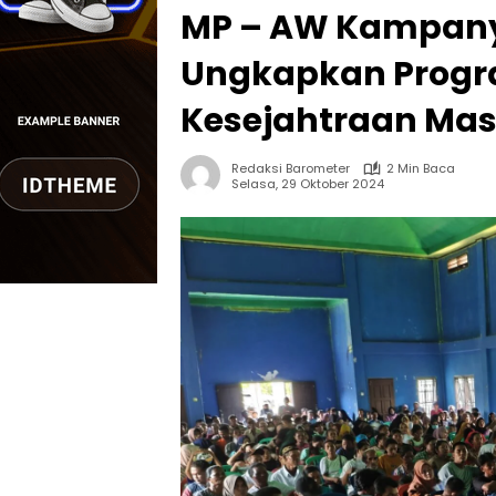
MP – AW Kampanye
Ungkapkan Progr
Kesejahtraan Ma
Redaksi Barometer
2 Min Baca
Selasa, 29 Oktober 2024