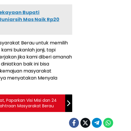
Kekayaan Bupati
Juniarsih Mas Naik Rp20
yarakat Berau untuk memilih
ami bukanlah janji, tapi
rjakan jika kami diberi amanah
niatkan baik ini bisa
n kemajuan masyarakat
raya menyatakan Menyala
, Paparkan Visi Misi dan 24
ahtraan Masyarakat Berau