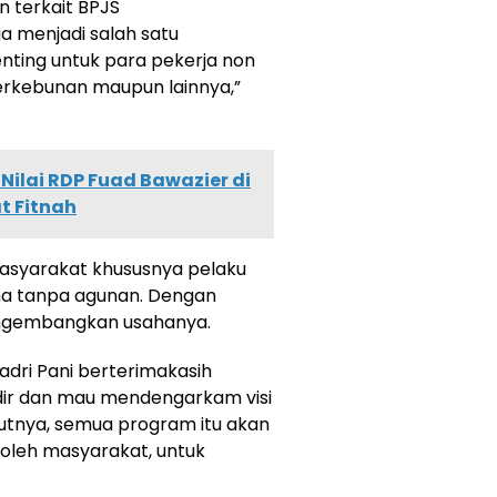
an terkait BPJS
a menjadi salah satu
nting untuk para pekerja non
perkebunan maupun lainnya,”
Nilai RDP Fuad Bawazier di
t Fitnah
asyarakat khususnya pelaku
aha tanpa agunan. Dengan
engembangkan usahanya.
ri Pani berterimakasih
ir dan mau mendengarkam visi
utnya, semua program itu akan
h oleh masyarakat, untuk