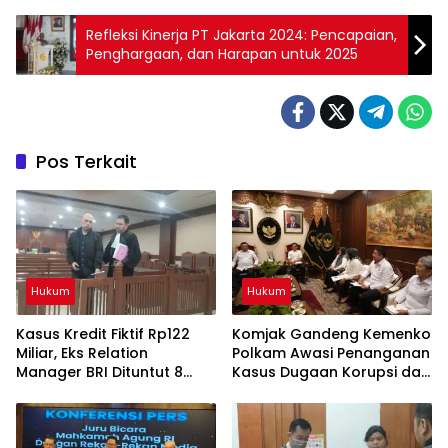
Refleksi Kinerja PT Jakarta 2024: Pencapaian,
Penghargaan, dan Harapan untuk 2025
Pos Terkait
Hukum
Hukum
Kasus Kredit Fiktif Rp122
Komjak Gandeng Kemenko
Miliar, Eks Relation
Polkam Awasi Penanganan
Manager BRI Dituntut 8
Kasus Dugaan Korupsi dan
Tahun Penjara
TPPU Febrie Adriansyah