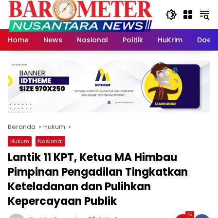
Langsung
ke
konten
Home
News
Nasional
Politik
HuKrim
Daer
Beranda
Hukum
Hukum
Nasional
Lantik 11 KPT, Ketua MA Himbau
Pimpinan Pengadilan Tingkatkan
Keteladanan dan Pulihkan
Kepercayaan Publik
79