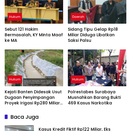
Hukum
Daerah
Sebut 121 Hakim
Sidang Tipu Gelap Rp18
Bermasalah, KY Minta Maaf
Miliar Diduga Libatkan
ke MA
Saksi Palsu
Hukum
Hukum
Kejati Banten Didesak Usut
Polrestabes Surabaya
Dugaan Penyimpangan
Musnahkan Barang Bukti
Proyek Irigasi Rp280 Miliar
469 Kasus Narkotika
di Lebak
Baca Juga
Kasus Kredit Fiktif Rp122 Miliar, Eks