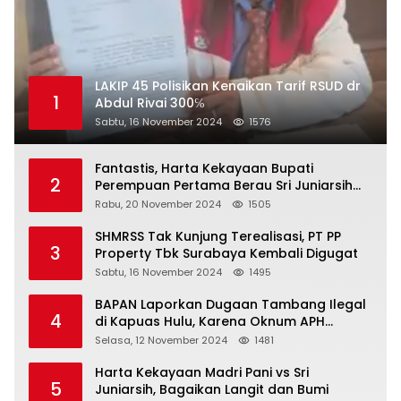
LAKIP 45 Polisikan Kenaikan Tarif RSUD dr
1
Abdul Rivai 300℅
Sabtu, 16 November 2024
1576
Fantastis, Harta Kekayaan Bupati
2
Perempuan Pertama Berau Sri Juniarsih
Mas Naik Rp20 Miliar Selama Menjabat
Rabu, 20 November 2024
1505
SHMRSS Tak Kunjung Terealisasi, PT PP
3
Property Tbk Surabaya Kembali Digugat
Sabtu, 16 November 2024
1495
BAPAN Laporkan Dugaan Tambang Ilegal
4
di Kapuas Hulu, Karena Oknum APH
Intimidasi Masyarakat
Selasa, 12 November 2024
1481
Harta Kekayaan Madri Pani vs Sri
5
Juniarsih, Bagaikan Langit dan Bumi