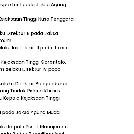
 Inspektur I pada Jaksa Agung
a Kejaksaan Tinggi Nusa Tenggara
laku Direktur B pada Jaksa
Umum.
elaku Inspektur III pada Jaksa
a Kejaksaan Tinggi Gorontalo.
um. selaku Direktur IV pada
 selaku Direktur Pengendalian
ang Tindak Pidana Khusus.
aku Kepala Kejaksaan Tinggi
r II pada Jaksa Agung Muda
 selaku Kepala Pusat Manajemen
pada Badan Pemulihan Aset.