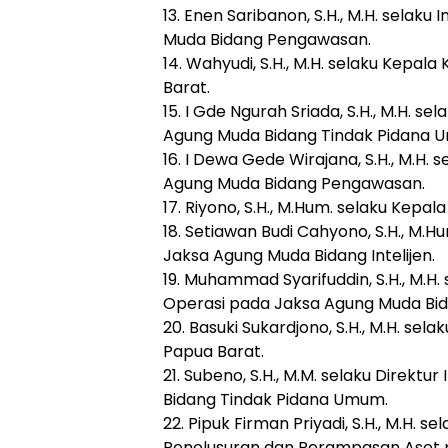
13. Enen Saribanon, S.H., M.H. selaku
Muda Bidang Pengawasan.
14. Wahyudi, S.H., M.H. selaku Kepal
Barat.
15. I Gde Ngurah Sriada, S.H., M.H. se
Agung Muda Bidang Tindak Pidana 
16. I Dewa Gede Wirajana, S.H., M.H. s
Agung Muda Bidang Pengawasan.
17. Riyono, S.H., M.Hum. selaku Kepal
18. Setiawan Budi Cahyono, S.H., M.H
Jaksa Agung Muda Bidang Intelijen.
19. Muhammad Syarifuddin, S.H., M.H.
Operasi pada Jaksa Agung Muda Bid
20. Basuki Sukardjono, S.H., M.H. sel
Papua Barat.
21. Subeno, S.H., M.M. selaku Direktu
Bidang Tindak Pidana Umum.
22. Pipuk Firman Priyadi, S.H., M.H.
Penelusuran dan Perampasan Aset 