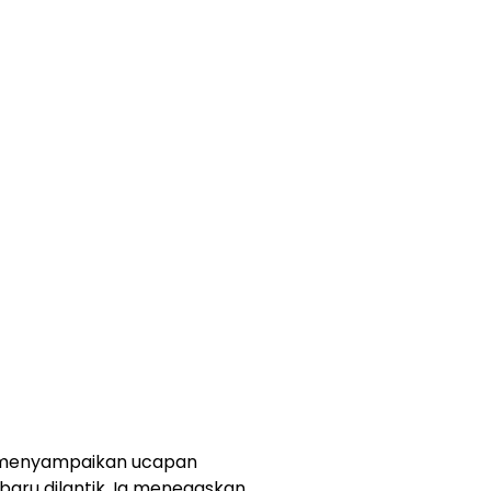
 menyampaikan ucapan
aru dilantik. Ia menegaskan