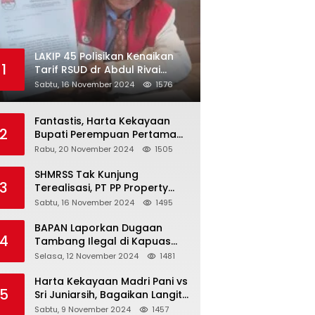
LAKIP 45 Polisikan Kenaikan
1
Tarif RSUD dr Abdul Rivai
300℅
Sabtu, 16 November 2024
1576
Fantastis, Harta Kekayaan
2
Bupati Perempuan Pertama
Berau Sri Juniarsih Mas Naik
Rabu, 20 November 2024
1505
Rp20 Miliar Selama Menjabat
SHMRSS Tak Kunjung
3
Terealisasi, PT PP Property
Tbk Surabaya Kembali
Sabtu, 16 November 2024
1495
Digugat
BAPAN Laporkan Dugaan
4
Tambang Ilegal di Kapuas
Hulu, Karena Oknum APH
Selasa, 12 November 2024
1481
Intimidasi Masyarakat
Harta Kekayaan Madri Pani vs
5
Sri Juniarsih, Bagaikan Langit
dan Bumi
Sabtu, 9 November 2024
1457