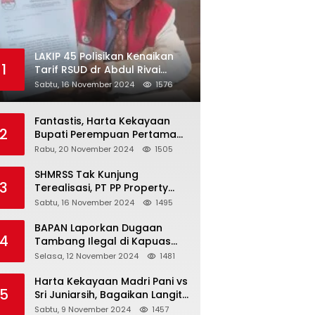
LAKIP 45 Polisikan Kenaikan
1
Tarif RSUD dr Abdul Rivai
300℅
Sabtu, 16 November 2024
1576
Fantastis, Harta Kekayaan
2
Bupati Perempuan Pertama
Berau Sri Juniarsih Mas Naik
Rabu, 20 November 2024
1505
Rp20 Miliar Selama Menjabat
SHMRSS Tak Kunjung
3
Terealisasi, PT PP Property
Tbk Surabaya Kembali
Sabtu, 16 November 2024
1495
Digugat
BAPAN Laporkan Dugaan
4
Tambang Ilegal di Kapuas
Hulu, Karena Oknum APH
Selasa, 12 November 2024
1481
Intimidasi Masyarakat
Harta Kekayaan Madri Pani vs
5
Sri Juniarsih, Bagaikan Langit
dan Bumi
Sabtu, 9 November 2024
1457