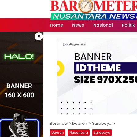
Langsung
ke
konten
Home
News
Nasional
Politik
×
Beranda
Daerah
Surabaya
Daerah
Nusantara
Surabaya