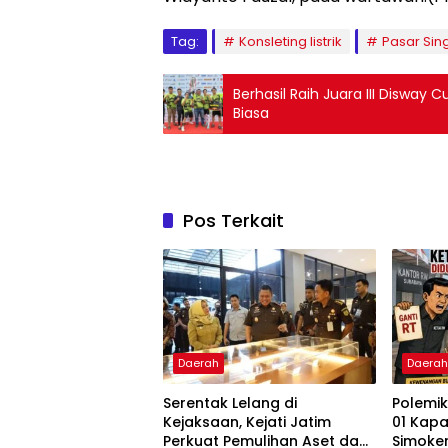
Tag:
Konsleting listrik
Pasar Sin
Berhasil Raih Juara III Disway 
Biasa
Pos Terkait
Daerah
Daera
Serentak Lelang di
Polemik
Kejaksaan, Kejati Jatim
01 Kap
Perkuat Pemulihan Aset dan
Simoker