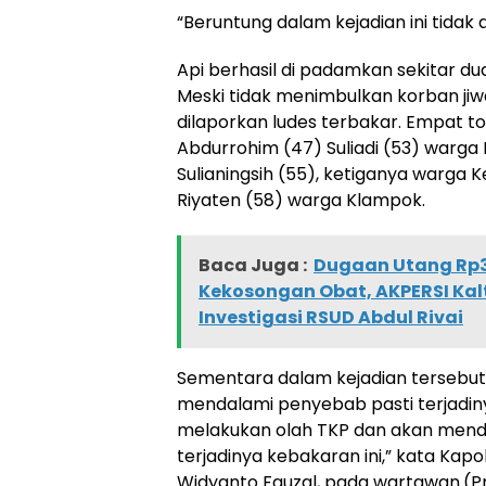
“Beruntung dalam kejadian ini tidak
Api berhasil di padamkan sekitar du
Meski tidak menimbulkan korban jiw
dilaporkan ludes terbakar. Empat tok
Abdurrohim (47) Suliadi (53) warga
Sulianingsih (55), ketiganya warga 
Riyaten (58) warga Klampok.
Baca Juga :
Dugaan Utang Rp36
Kekosongan Obat, AKPERSI Kal
Investigasi RSUD Abdul Rivai
Sementara dalam kejadian tersebut 
mendalami penyebab pasti terjadin
melakukan olah TKP dan akan mend
terjadinya kebakaran ini,” kata Kapo
Widyanto Fauzal, pada wartawan.(Pr