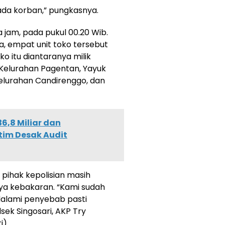
 ada korban,” pungkasnya.
a jam, pada pukul 00.20 Wib.
a, empat unit toko tersebut
o itu diantaranya milik
 Kelurahan Pagentan, Yayuk
Kelurahan Candirenggo, dan
,8 Miliar dan
tim Desak Audit
pihak kepolisian masih
ya kebakaran. “Kami sudah
alami penyebab pasti
lsek Singosari, AKP Try
i)