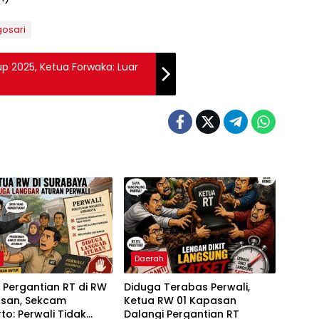
gosari
Cup 2025, Ketua Forwaka: Luar
h
Daerah
 Pergantian RT di RW
Diduga Terabas Perwali,
asan, Sekcam
Ketua RW 01 Kapasan
to: Perwali Tidak
Dalangi Pergantian RT