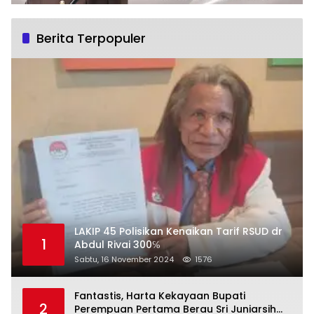
Berita Terpopuler
LAKIP 45 Polisikan Kenaikan Tarif RSUD dr
1
Abdul Rivai 300℅
Sabtu, 16 November 2024
1576
Fantastis, Harta Kekayaan Bupati
2
Perempuan Pertama Berau Sri Juniarsih