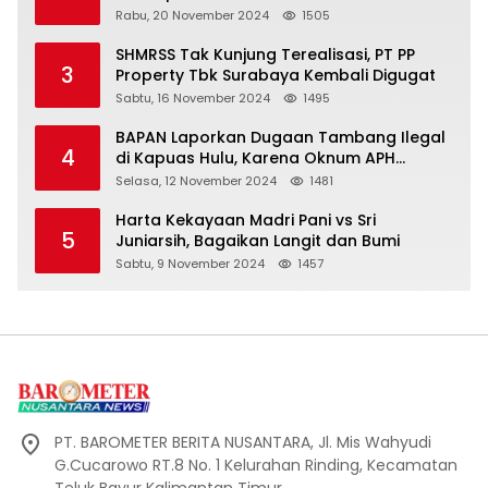
Mas Naik Rp20 Miliar Selama Menjabat
Rabu, 20 November 2024
1505
SHMRSS Tak Kunjung Terealisasi, PT PP
3
Property Tbk Surabaya Kembali Digugat
Sabtu, 16 November 2024
1495
BAPAN Laporkan Dugaan Tambang Ilegal
4
di Kapuas Hulu, Karena Oknum APH
Intimidasi Masyarakat
Selasa, 12 November 2024
1481
Harta Kekayaan Madri Pani vs Sri
5
Juniarsih, Bagaikan Langit dan Bumi
Sabtu, 9 November 2024
1457
PT. BAROMETER BERITA NUSANTARA, Jl. Mis Wahyudi
G.Cucarowo RT.8 No. 1 Kelurahan Rinding, Kecamatan