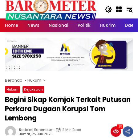
Langsung
ke
konten
Home
News
Nasional
Politik
HuKrim
Daer
Beranda
Hukum
Hukum
Kejaksaan
Begini Sikap Komjak Terkait Putusan
Perkara Dugaan Korupsi Tom
Lembong
125
Redaksi Barometer
2 Min Baca
Jumat, 25 Juli 2025