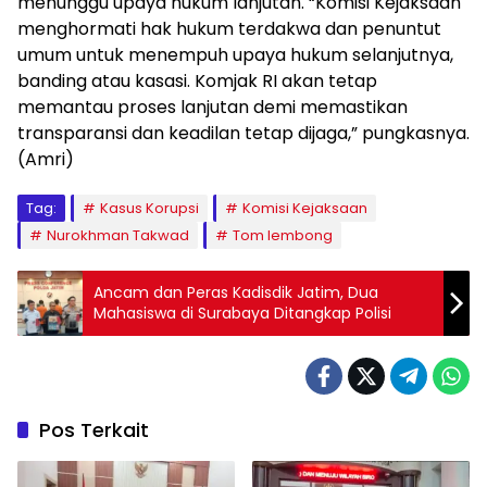
menunggu upaya hukum lanjutan. “Komisi Kejaksaan
menghormati hak hukum terdakwa dan penuntut
umum untuk menempuh upaya hukum selanjutnya,
banding atau kasasi. Komjak RI akan tetap
memantau proses lanjutan demi memastikan
transparansi dan keadilan tetap dijaga,” pungkasnya.
(Amri)
Tag:
Kasus Korupsi
Komisi Kejaksaan
Nurokhman Takwad
Tom lembong
Ancam dan Peras Kadisdik Jatim, Dua
Mahasiswa di Surabaya Ditangkap Polisi
Pos Terkait