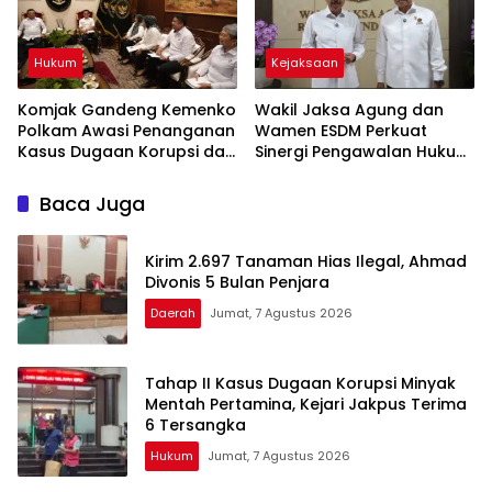
Hukum
Kejaksaan
Komjak Gandeng Kemenko
Wakil Jaksa Agung dan
Polkam Awasi Penanganan
Wamen ESDM Perkuat
Kasus Dugaan Korupsi dan
Sinergi Pengawalan Hukum
TPPU Febrie Adriansyah
di Sektor Energi
Baca Juga
Kirim 2.697 Tanaman Hias Ilegal, Ahmad
Divonis 5 Bulan Penjara
Daerah
Jumat, 7 Agustus 2026
Tahap II Kasus Dugaan Korupsi Minyak
Mentah Pertamina, Kejari Jakpus Terima
6 Tersangka
Hukum
Jumat, 7 Agustus 2026