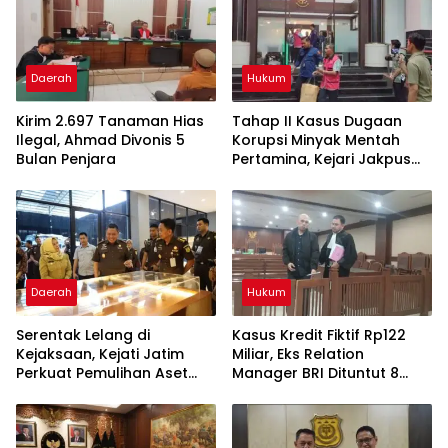
Daerah
Hukum
Kirim 2.697 Tanaman Hias
Tahap II Kasus Dugaan
Ilegal, Ahmad Divonis 5
Korupsi Minyak Mentah
Bulan Penjara
Pertamina, Kejari Jakpus
Terima 6 Tersangka
Daerah
Hukum
Serentak Lelang di
Kasus Kredit Fiktif Rp122
Kejaksaan, Kejati Jatim
Miliar, Eks Relation
Perkuat Pemulihan Aset
Manager BRI Dituntut 8
dan Pengembalian
Tahun Penjara
Kerugian Negara