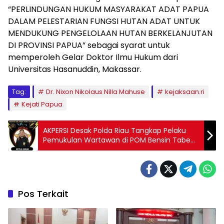
“PERLINDUNGAN HUKUM MASYARAKAT ADAT PAPUA
DALAM PELESTARIAN FUNGSI HUTAN ADAT UNTUK
MENDUKUNG PENGELOLAAN HUTAN BERKELANJUTAN
DI PROVINSI PAPUA” sebagai syarat untuk
memperoleh Gelar Doktor Ilmu Hukum dari
Universitas Hasanuddin, Makassar.
Tag:
Dr. Nixon Nikolaus Nilla Mahuse
kejaksaan.ri
Kejati Papua
AKPERSI Desak Polda Riau Tangkap Pelaku
Pemukulan Wartawan di POM Bensin Tabe
Gadang Pekanbaru
Pos Terkait