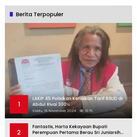
Berita Terpopuler
LAKIP 45 Polisikan Kenaikan Tarif RSUD dr
1
Abdul Rivai 300℅
Sabtu, 16 November 2024
1576
Fantastis, Harta Kekayaan Bupati
2
Perempuan Pertama Berau Sri Juniarsih