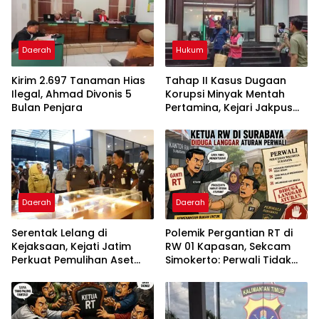
Daerah
Hukum
Kirim 2.697 Tanaman Hias
Tahap II Kasus Dugaan
Ilegal, Ahmad Divonis 5
Korupsi Minyak Mentah
Bulan Penjara
Pertamina, Kejari Jakpus
Terima 6 Tersangka
Daerah
Daerah
Serentak Lelang di
Polemik Pergantian RT di
Kejaksaan, Kejati Jatim
RW 01 Kapasan, Sekcam
Perkuat Pemulihan Aset
Simokerto: Perwali Tidak
dan Pengembalian
Boleh Dilanggar
Kerugian Negara