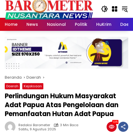
Langsung
ke
konten
Home
News
Nasional
Politik
HuKrim
Daer
Beranda
Daerah
Daerah
Kejaksaan
Perlindungan Hukum Masyarakat
Adat Papua Atas Pengelolaan dan
Pemanfaatan Hutan Adat Papua
135
Redaksi Barometer
3 Min Baca
Sabtu, 9 Agustus 2025