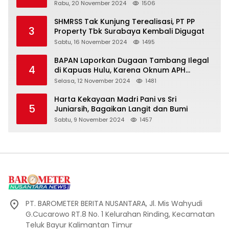
Mas Naik Rp20 Miliar Selama Menjabat
Rabu, 20 November 2024
1506
SHMRSS Tak Kunjung Terealisasi, PT PP
3
Property Tbk Surabaya Kembali Digugat
Sabtu, 16 November 2024
1495
BAPAN Laporkan Dugaan Tambang Ilegal
4
di Kapuas Hulu, Karena Oknum APH
Intimidasi Masyarakat
Selasa, 12 November 2024
1481
Harta Kekayaan Madri Pani vs Sri
5
Juniarsih, Bagaikan Langit dan Bumi
Sabtu, 9 November 2024
1457
PT. BAROMETER BERITA NUSANTARA, Jl. Mis Wahyudi
G.Cucarowo RT.8 No. 1 Kelurahan Rinding, Kecamatan
Teluk Bayur Kalimantan Timur