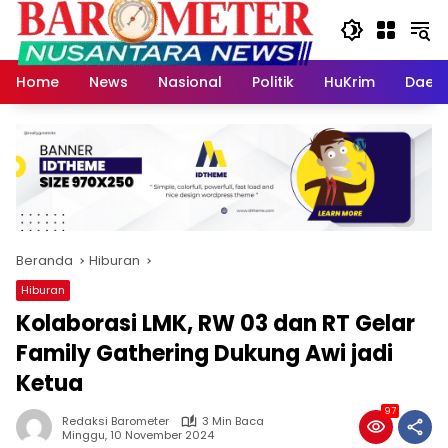
Langsung
ke
konten
Home
News
Nasional
Politik
HuKrim
Daer
Beranda
Hiburan
Hiburan
Kolaborasi LMK, RW 03 dan RT Gelar
Family Gathering Dukung Awi jadi
Ketua
97
Redaksi Barometer
3 Min Baca
Minggu, 10 November 2024