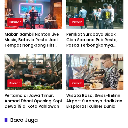
Hiburan
Daerah
Makan Sambil Nonton Live
Pemkot Surabaya Sidak
Music, Batavia Resto Jadi
Gion Spa and Pub Resto,
Tempat Nongkrong Hits
Pasca Terbongkarnya
Baru di Jakarta Timur
Dugaan TPPO Anak
Daerah
Daerah
Pertama di Jawa Timur,
Wisata Rasa, Swiss-Belinn
Ahmad Dhani Opening Kopi
Airport Surabaya Hadirkan
Dewa 19 di Kota Pahlawan
Eksplorasi Kuliner Dunia
Baca Juga