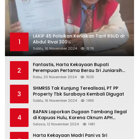
LAKIP 45 Polisikan Kenaikan Tarif RSUD dr
1
Abdul Rivai 300℅
Sabtu, 16 November 2024
1576
Fantastis, Harta Kekayaan Bupati
2
Perempuan Pertama Berau Sri Juniarsih
Mas Naik Rp20 Miliar Selama Menjabat
Rabu, 20 November 2024
1505
SHMRSS Tak Kunjung Terealisasi, PT PP
3
Property Tbk Surabaya Kembali Digugat
Sabtu, 16 November 2024
1495
BAPAN Laporkan Dugaan Tambang Ilegal
4
di Kapuas Hulu, Karena Oknum APH
Intimidasi Masyarakat
Selasa, 12 November 2024
1481
Harta Kekayaan Madri Pani vs Sri