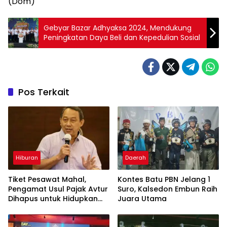
(Dom)
Gebyar Bazar Adhyaksa 2024, Mendukung
Peningkatan Daya Beli dan Kepedulian Sosial
Pos Terkait
Hiburan
Daerah
Tiket Pesawat Mahal,
Kontes Batu PBN Jelang 1
Pengamat Usul Pajak Avtur
Suro, Kalsedon Embun Raih
Dihapus untuk Hidupkan
Juara Utama
Wisata Nusantara