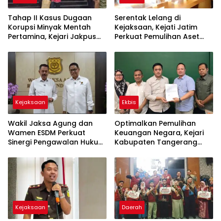
Tahap II Kasus Dugaan
Serentak Lelang di
Korupsi Minyak Mentah
Kejaksaan, Kejati Jatim
Pertamina, Kejari Jakpus
Perkuat Pemulihan Aset
Terima 6 Tersangka
dan Pengembalian
Kerugian Negara
Kejaksaan
Ekbis
Wakil Jaksa Agung dan
Optimalkan Pemulihan
Wamen ESDM Perkuat
Keuangan Negara, Kejari
Sinergi Pengawalan Hukum
Kabupaten Tangerang
di Sektor Energi
Terima 80 SKK dari BPJS
Ketenagakerjaan
Kejaksaan
Daerah