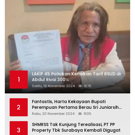
LAKIP 45 Polisikan Kenaikan Tarif RSUD dr
1
Abdul Rivai 300℅
Sabtu, 16 November 2024
1576
Fantastis, Harta Kekayaan Bupati
2
Perempuan Pertama Berau Sri Juniarsih
Mas Naik Rp20 Miliar Selama Menjabat
Rabu, 20 November 2024
1505
SHMRSS Tak Kunjung Terealisasi, PT PP
3
Property Tbk Surabaya Kembali Digugat