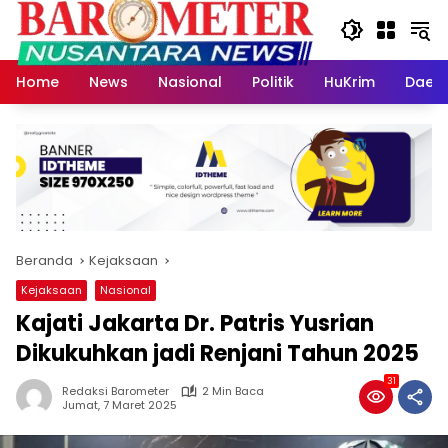
Langsung
ke
konten
Home
News
Nasional
Politik
HuKrim
Daer
Beranda
Kejaksaan
Kejaksaan
Nasional
Kajati Jakarta Dr. Patris Yusrian
Dikukuhkan jadi Renjani Tahun 2025
31
Redaksi Barometer
2 Min Baca
Jumat, 7 Maret 2025