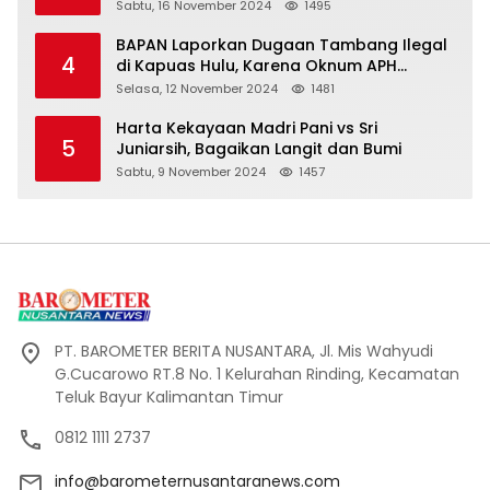
Sabtu, 16 November 2024
1495
BAPAN Laporkan Dugaan Tambang Ilegal
4
di Kapuas Hulu, Karena Oknum APH
Intimidasi Masyarakat
Selasa, 12 November 2024
1481
Harta Kekayaan Madri Pani vs Sri
5
Juniarsih, Bagaikan Langit dan Bumi
Sabtu, 9 November 2024
1457
PT. BAROMETER BERITA NUSANTARA, Jl. Mis Wahyudi
G.Cucarowo RT.8 No. 1 Kelurahan Rinding, Kecamatan
Teluk Bayur Kalimantan Timur
0812 1111 2737
info@barometernusantaranews.com